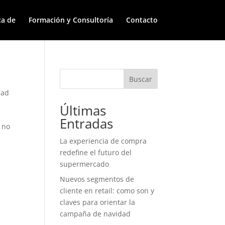
ca de
Formación y Consultoría
Contacto
Buscar
dad
Últimas
Entradas
 no
La experiencia de compra
redefine el futuro del
supermercado
Nuevos segmentos de
cliente en retail: como son y
claves para orientar la
campaña de navidad