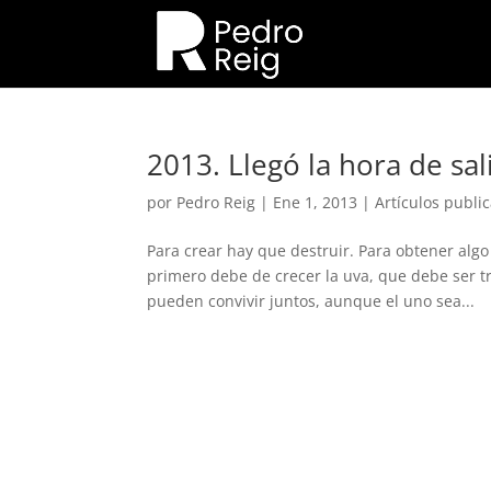
2013. Llegó la hora de sal
por
Pedro Reig
|
Ene 1, 2013
|
Artículos publi
Para crear hay que destruir. Para obtener algo
primero debe de crecer la uva, que debe ser t
pueden convivir juntos, aunque el uno sea...