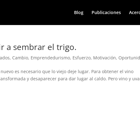
Blog
Publicaciones
Acer
ir a sembrar el trigo.
cados
,
Cambio
,
Emprendedurismo
,
Esfuerzo
,
Motivación
,
Oportuni
 nuevo es necesario que lo viejo deje lugar. Para obtener el vino
ransformada y desaparecer para dar lugar al caldo. Pero vino y uva