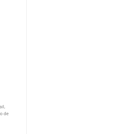
il,
vo de