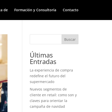
ca de
Formación y Consultoría
Contacto
Buscar
Últimas
Entradas
La experiencia de compra
redefine el futuro del
supermercado
Nuevos segmentos de
cliente en retail: como son y
claves para orientar la
campaña de navidad