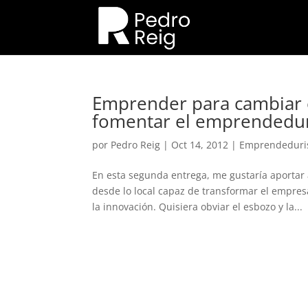
Emprender para cambiar el
fomentar el emprendedu
por
Pedro Reig
|
Oct 14, 2012
|
Emprendedur
En esta segunda entrega, me gustaría aporta
desde lo local capaz de transformar el empres
la innovación. Quisiera obviar el esbozo y la...