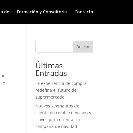
ca de
Formación y Consultoría
Contacto
Buscar
Últimas
Entradas
smo
n y
La experiencia de compra
redefine el futuro del
supermercado
Nuevos segmentos de
cliente en retail: como son y
claves para orientar la
campaña de navidad