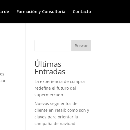
ca de
Formación y Consultoría
Contacto
Buscar
Últimas
Entradas
os.
nuar
La experiencia de compra
redefine el futuro del
supermercado
Nuevos segmentos de
cliente en retail: como son y
claves para orientar la
campaña de navidad