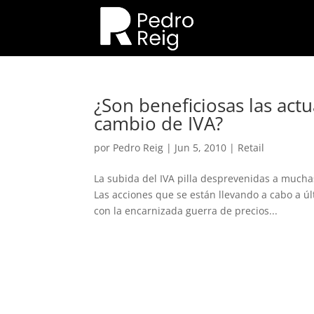
¿Son beneficiosas las actu
cambio de IVA?
por
Pedro Reig
|
Jun 5, 2010
|
Retail
La subida del IVA pilla desprevenidas a mucha
Las acciones que se están llevando a cabo a úl
con la encarnizada guerra de precios...