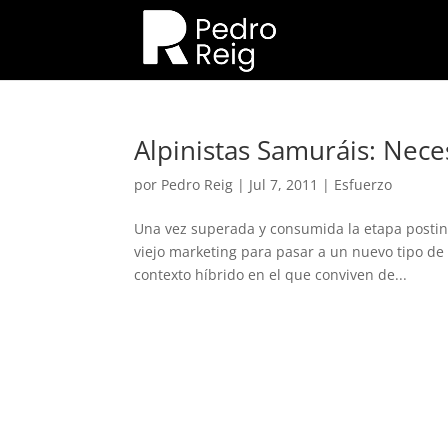
Alpinistas Samuráis: Nece
por
Pedro Reig
|
Jul 7, 2011
|
Esfuerzo
Una vez superada y consumida la etapa postindu
viejo marketing para pasar a un nuevo tipo de 
contexto híbrido en el que conviven de...