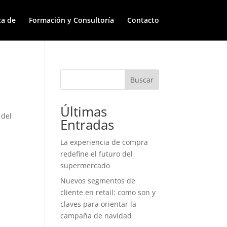
ca de
Formación y Consultoría
Contacto
Buscar
Últimas
 del
Entradas
La experiencia de compra
redefine el futuro del
supermercado
Nuevos segmentos de
cliente en retail: como son y
claves para orientar la
campaña de navidad