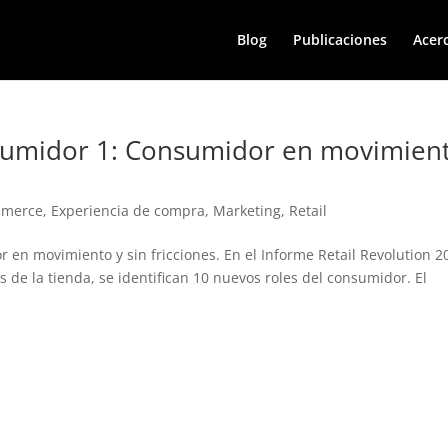
Blog
Publicaciones
Acer
nsumidor 1: Consumidor en movimien
mmerce
,
Experiencia de compra
,
Marketing
,
Retail
 en movimiento y sin fricciones. En el Informe Retail Revolution 2
 de la tienda, se identifican 10 nuevos roles del consumidor. El