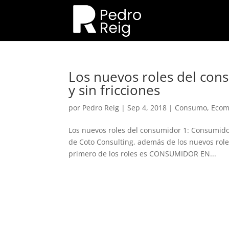
Los nuevos roles del co
y sin fricciones
por
Pedro Reig
|
Sep 4, 2018
|
Consumo
,
Eco
Los nuevos roles del consumidor 1: Consumidor
de Coto Consulting, además de los nuevos roles
primero de los roles es CONSUMIDOR EN...