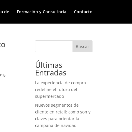
ca de
Formación y Consultoría
Contacto
to
Buscar
Últimas
Entradas
018
La experiencia de compra
redefine el futuro del
supermercado
Nuevos segmentos de
cliente en retail: como son y
claves para orientar la
campaña de navidad