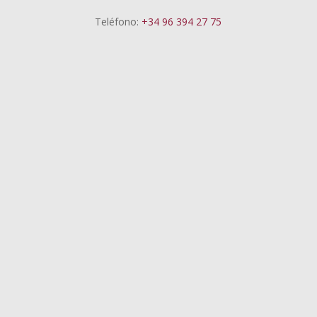
Teléfono:
+34 96 394 27 75
Pedro Reig
El punto de venta físico se consolida como el
principal espacio de decisión del consumidor.
Más allá del precio y el surtido, la experiencia
emerge como la gran palanca de valor del
supermercado del siglo XXI.
Pedro Reig