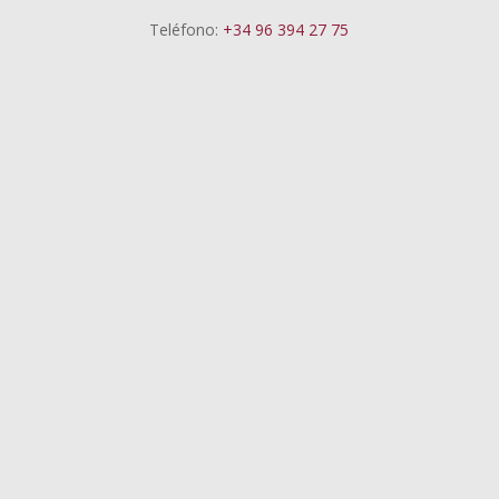
Teléfono:
+34 96 394 27 75
Pedro Reig
El punto de venta físico se consolida como el
principal espacio de decisión del consumidor.
Más allá del precio y el surtido, la experiencia
emerge como la gran palanca de valor del
supermercado del siglo XXI.
Pedro Reig