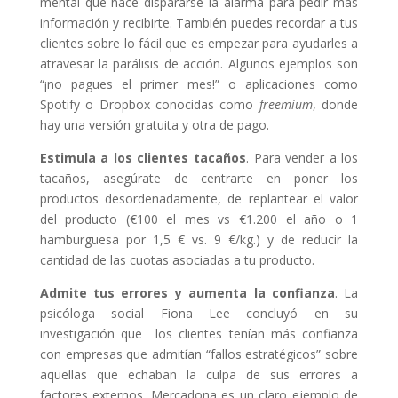
mental que hace dispararse la alarma para pedir más
información y recibirte. También puedes recordar a tus
clientes sobre lo fácil que es empezar para ayudarles a
atravesar la parálisis de acción. Algunos ejemplos son
“¡no pagues el primer mes!” o aplicaciones como
Spotify o Dropbox conocidas como
freemium
, donde
hay una versión gratuita y otra de pago.
Estimula a los clientes tacaños
. Para vender a los
tacaños, asegúrate de centrarte en poner los
productos desordenadamente, de replantear el valor
del producto (€100 el mes vs €1.200 el año o 1
hamburguesa por 1,5 € vs. 9 €/kg.) y de reducir la
cantidad de las cuotas asociadas a tu producto.
Admite tus errores y aumenta la confianza
. La
psicóloga social Fiona Lee concluyó en su
investigación que los clientes tenían más confianza
con empresas que admitían “fallos estratégicos” sobre
aquellas que echaban la culpa de sus errores a
factores externos. Mercadona es un claro ejemplo de